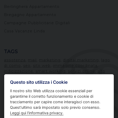
Berlinghera Appartamento
Bregagno Appartamento
Campagne Pubblicitarie Digitali
Casa Vacanze Linda
TAGS
assistenza
,
mail
,
marketing
,
digital marketing
,
lago
di como
,
seo
,
sito web
,
immagine coordinata
,
indicizzazione
,
smart working
,
servizi online
,
sito
web dinamico
,
Vacanze
,
software
,
ios
,
materiale
Questo sito utilizza i Cookie
pubblicitario
,
sito vetrina
,
pubblica amministrazione
,
sito aziendale
,
pec
,
Il nostro sito Web utilizza cookie essenziali per
garantirne il corretto funzionamento e cookie di
tracciamento per capire come interagisci con esso.
Quest'ultimo sarà impostato solo previo consenso.
Leggi qui l'informativa privacy.