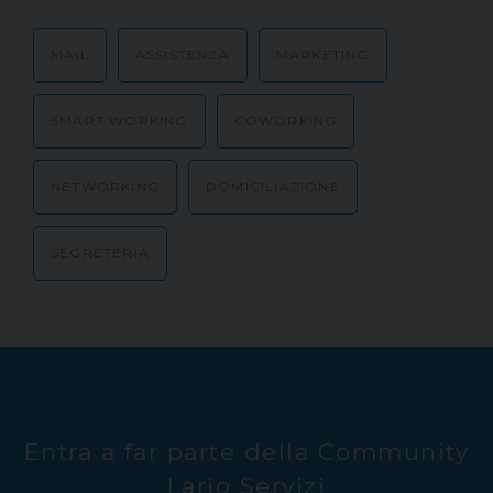
MAIL
ASSISTENZA
MARKETING
SMART WORKING
COWORKING
NETWORKING
DOMICILIAZIONE
SEGRETERIA
Entra a far parte della Community
Lario Servizi